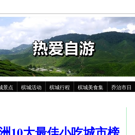
城景点
槟城活动
槟城行程
槟城美食集
乔治市日
亚洲10大最佳小吃城市榜