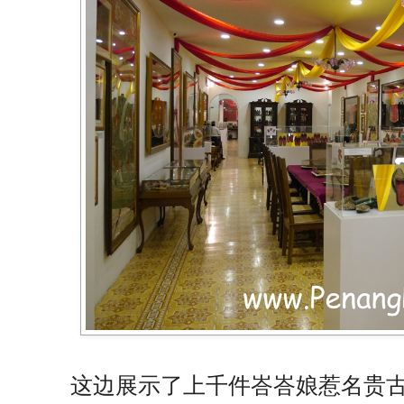
这边展示了上千件峇峇娘惹名贵