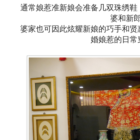
通常娘惹准新娘会准备几双珠绣鞋
婆和新
婆家也可因此炫耀新娘的巧手和贤
婚娘惹的日常