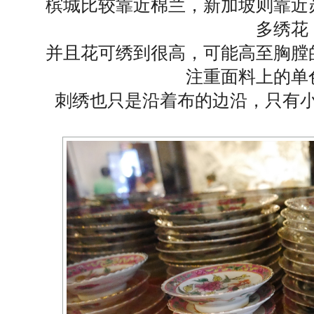
槟城比较靠近棉兰，新加坡则靠近
多绣花
并且花可绣到很高，可能高至胸膛
注重面料上的单
刺绣也只是沿着布的边沿，只有