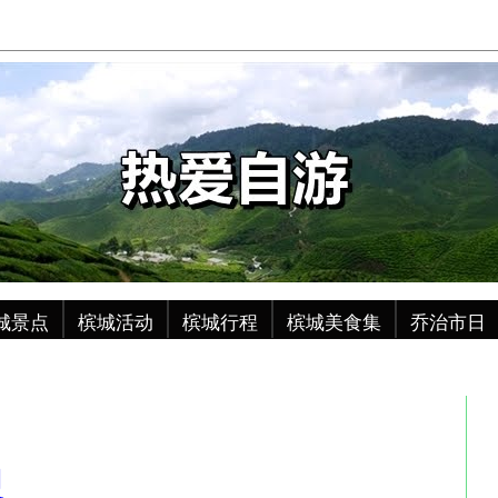
城景点
槟城活动
槟城行程
槟城美食集
乔治市日
记