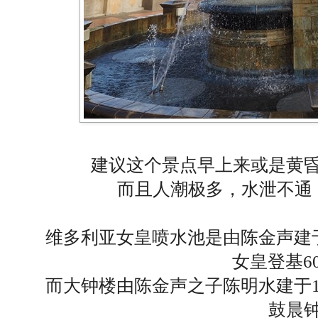
建议这个景点早上来或是黄
而且人潮极多，水泄不通
维多利亚女皇喷水池是由陈金声建于
女皇登基6
而大钟楼由陈金声之子陈明水建于1
鼓晨