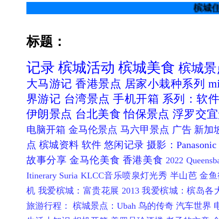
槟城住行吃喝玩乐 唯一
标题：
记录
槟城活动
槟城美食
槟城景
大马游记
香港景点
居家小栽种系列
mi
界游记
台湾景点
手机开箱
系列：软
伊朗景点
台北美食
怡保景点
浮罗交宜
电脑开箱
金马伦景点
马六甲景点
广告
新加
点
槟城资料
软件
悠闲记录
摄影：Panasonic 
故事分享
金马伦美食
香港美食
2022 Queen
Itinerary
Suria KLCC音乐喷泉灯光秀
半山芭 金鱼
机
我爱槟城：富贵花展 2013
我爱槟城：槟岛各
旅游行程：
槟城景点：Ubah 鸟的传奇
汽车世界