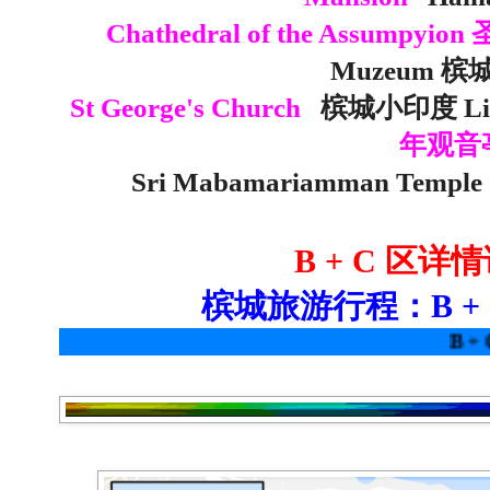
Chathedral of the Assumpy
Muzeum 
St George's Church
槟城小印度 Littl
年观音
Sri Mabamariamman Temp
B + C 区
槟城旅游行程：B + 
B + C 区详