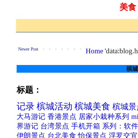
美食
Newer Post
Home
'data:blog
槟城住行吃喝
标题：
记录
槟城活动
槟城美食
槟城景
大马游记
香港景点
居家小栽种系列
mi
界游记
台湾景点
手机开箱
系列：软
伊朗景点
台北美食
怡保景点
浮罗交宜