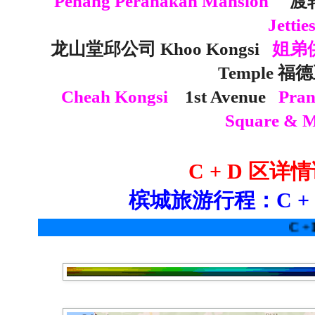
Penang Peranakan Mansion
渡轮 
Jettie
龙山堂邱公司 Khoo Kongsi
姐弟
Temple 
Cheah Kongsi
1st Avenue
Pran
Square & M
C + D 区
槟城旅游行程：C + 
C + D 区详