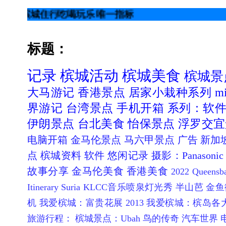
行吃喝玩乐 唯一指标
标题：
记录
槟城活动
槟城美食
槟城景
大马游记
香港景点
居家小栽种系列
mi
界游记
台湾景点
手机开箱
系列：软
伊朗景点
台北美食
怡保景点
浮罗交宜
电脑开箱
金马伦景点
马六甲景点
广告
新加
点
槟城资料
软件
悠闲记录
摄影：Panasonic 
故事分享
金马伦美食
香港美食
2022 Queen
Itinerary
Suria KLCC音乐喷泉灯光秀
半山芭 金鱼
机
我爱槟城：富贵花展 2013
我爱槟城：槟岛各
旅游行程：
槟城景点：Ubah 鸟的传奇
汽车世界