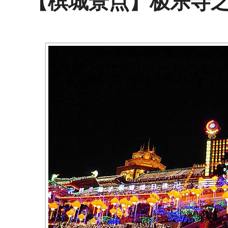
【槟城景点】极乐寺